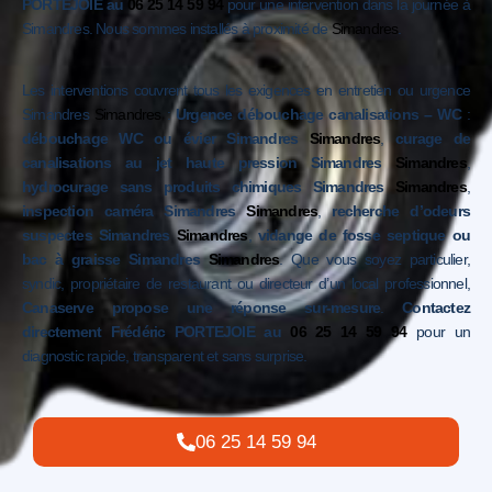
PORTEJOIE au
06 25 14 59 94
pour une intervention dans la journée à
Simandres. Nous sommes installés à proximité de
Simandres
.
Les interventions couvrent tous les exigences en entretien ou urgence
Simandres
Simandres
:
Urgence débouchage canalisations – WC
:
débouchage WC ou évier Simandres
Simandres
,
curage de
canalisations au jet haute pression Simandres
Simandres
,
hydrocurage sans produits chimiques Simandres
Simandres
,
inspection caméra Simandres
Simandres
,
recherche d’odeurs
suspectes Simandres
Simandres
,
vidange de fosse septique ou
bac à graisse Simandres
Simandres
. Que vous soyez particulier,
syndic, propriétaire de restaurant ou directeur d’un local professionnel,
Canaserve propose une réponse sur-mesure
.
Contactez
directement Frédéric PORTEJOIE au
06 25 14 59 94
pour un
diagnostic rapide, transparent et sans surprise.
06 25 14 59 94