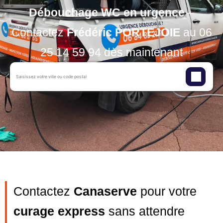
Débouchage WC en urgence
–
Contactez
Frédéric PORTEJOIE
au
06
25 14 59 94
dès maintenant
Contactez
Canaserve
pour votre
curage express
sans attendre