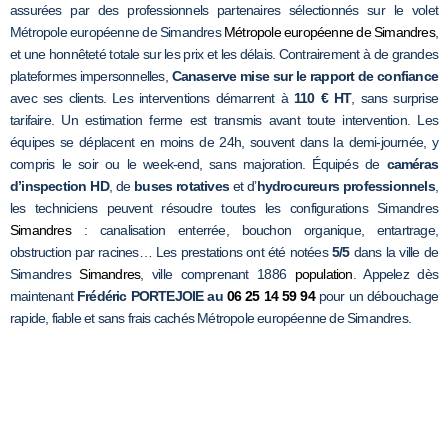
assurées par des professionnels partenaires sélectionnés sur le volet
Métropole européenne de Simandres
Métropole européenne de Simandres
,
et une honnêteté totale sur les prix et les délais. Contrairement à de grandes
plateformes impersonnelles,
Canaserve mise sur le rapport de confiance
avec ses clients. Les interventions démarrent à
110 € HT
, sans surprise
tarifaire. Un estimation ferme est transmis avant toute intervention. Les
équipes se déplacent en moins de 24h, souvent dans la demi-journée, y
compris le soir ou le week-end, sans majoration. Équipés de
caméras
d’inspection HD
, de
buses rotatives
et d’
hydrocureurs professionnels
,
les techniciens peuvent résoudre toutes les configurations Simandres
Simandres
: canalisation enterrée, bouchon organique, entartrage,
obstruction par racines… Les prestations ont été notées
5/5
dans la ville de
Simandres
Simandres
, ville comprenant 1886
population
. Appelez dès
maintenant
Frédéric PORTEJOIE au
06 25 14 59 94
pour un débouchage
rapide, fiable et sans frais cachés Métropole européenne de Simandres.