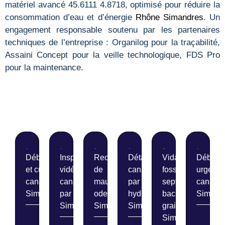
matériel avancé 45.6111 4.8718, optimisé pour réduire la
consommation d’eau et d’énergie
Rhône
Simandres
. Un
engagement responsable soutenu par les partenaires
techniques de l’entreprise : Organilog pour la traçabilité,
Assaini Concept pour la veille technologique, FDS Pro
pour la maintenance.
Débouchage
Inspection
Recherche
Détartrage de
Vidange de
Débouc
et curage de
vidéo de
de
canalisations
fosses
urgent 
canalisations
canalisations
mauvaises
par
septiques et
canalis
Simandres
par caméra
odeurs
hydrocurage
bacs à
Simand
Simandres
Simandres
Simandres
graisse
Simandres