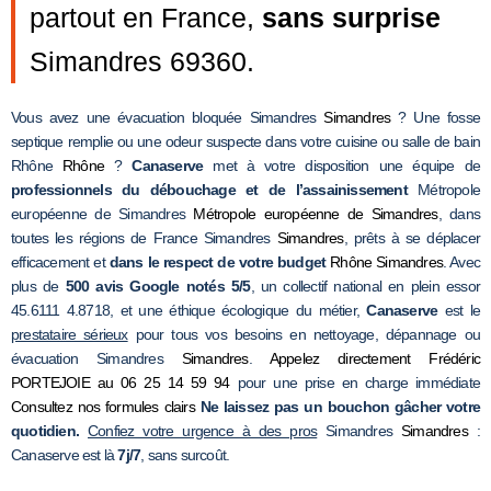
partout en France,
sans surprise
Simandres 69360.
Vous avez une évacuation bloquée Simandres
Simandres
? Une fosse
septique remplie ou une odeur suspecte dans votre cuisine ou salle de bain
Rhône
Rhône
?
Canaserve
met à votre disposition une équipe de
professionnels du débouchage et de l’assainissement
Métropole
européenne de Simandres
Métropole européenne de Simandres
, dans
toutes les régions de France Simandres
Simandres
, prêts à se déplacer
efficacement et
dans le respect de votre budget
Rhône
Simandres
. Avec
plus de
500 avis Google notés 5/5
, un collectif national en plein essor
45.6111 4.8718, et une éthique écologique du métier,
Canaserve
est le
prestataire sérieux
pour tous vos besoins en nettoyage, dépannage ou
évacuation Simandres
Simandres
.
Appelez directement Frédéric
PORTEJOIE au 06 25 14 59 94
pour une prise en charge immédiate
Consultez nos formules clairs
Ne laissez pas un bouchon gâcher votre
quotidien.
Confiez votre urgence à des pros
Simandres
Simandres
:
Canaserve est là
7j/7
, sans surcoût.