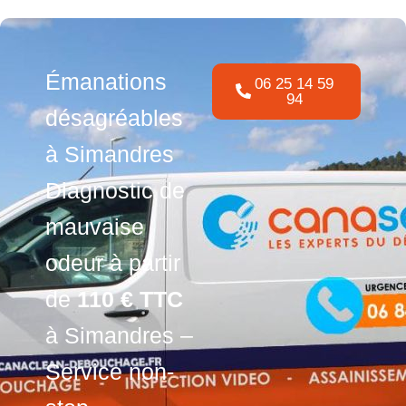
Émanations
06 25 14 59
94
désagréables
à Simandres
Diagnostic de
mauvaise
odeur à partir
de
110 € TTC
à Simandres –
Service non-