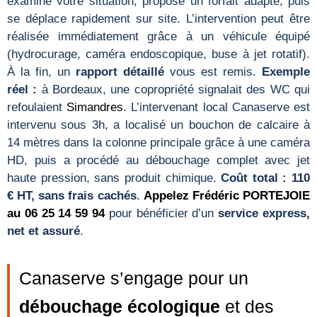
examine votre situation, propose un forfait adapté, puis
se déplace rapidement sur site. L’intervention peut être
réalisée immédiatement grâce à un véhicule équipé
(hydrocurage, caméra endoscopique, buse à jet rotatif).
À la fin, un
rapport détaillé
vous est remis.
Exemple
réel :
à Bordeaux, une copropriété signalait des WC qui
refoulaient
Simandres
. L’intervenant local Canaserve est
intervenu sous 3h, a localisé un bouchon de calcaire à
14 mètres dans la colonne principale grâce à une caméra
HD, puis a procédé au débouchage complet avec jet
haute pression, sans produit chimique.
Coût total : 110
€ HT, sans frais cachés
.
Appelez Frédéric PORTEJOIE
au 06 25 14 59 94
pour bénéficier d’un
service express,
net et assuré
.
Canaserve s’engage pour un
débouchage écologique
et des