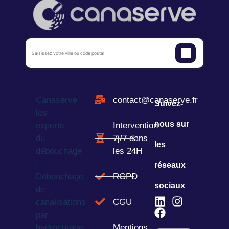
Canaserve
contact@canaserve.fr
Suivez-
les
nous sur
experts
Intervention
du
7j/7 dans
les
débouchage
les 24H
:
réseaux
Débouchage
RGPD
sociaux
de
canalisations
CGU
par
hydrocurage
Mentions