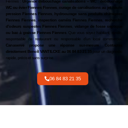
Fiennes
:
Urgence débouchage canalisations – WC
:
débouchage
WC ou évier Fiennes
Fiennes
,
curage de canalisations au jet haute
pression Fiennes
Fiennes
,
hydrocurage sans produits chimiques
Fiennes
Fiennes
,
inspection caméra Fiennes
Fiennes
,
recherche
d’odeurs suspectes Fiennes
Fiennes
,
vidange de fosse septique
ou bac à graisse Fiennes
Fiennes
. Que vous soyez habitant, syndic,
responsable de restaurant ou responsable d’un local commercial,
Canaserve propose une réponse sur-mesure
.
Contactez
directement Benoît VANTILCKE au
06 84 83 21 35
pour un diagnostic
rapide, précis et sans surprise.
06 84 83 21 35