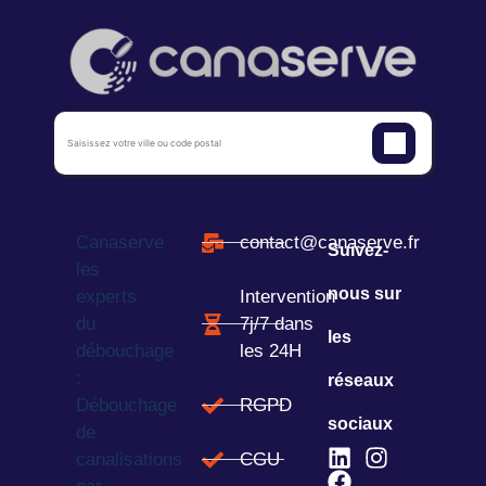
Canaserve
contact@canaserve.fr
Suivez-
les
nous sur
experts
Intervention
du
7j/7 dans
les
débouchage
les 24H
:
réseaux
Débouchage
RGPD
sociaux
de
canalisations
CGU