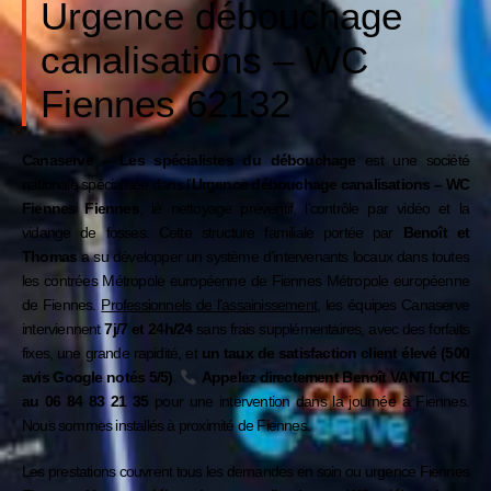
Urgence débouchage
canalisations – WC
Fiennes 62132
Canaserve – Les spécialistes du débouchage
est une société
nationale spécialisée dans l’
Urgence débouchage canalisations – WC
Fiennes
Fiennes
, le nettoyage préventif, l’contrôle par vidéo et la
vidange de fosses. Cette structure familiale portée par
Benoît et
Thomas
a su développer un système d’intervenants locaux dans toutes
les contrées Métropole européenne de Fiennes
Métropole européenne
de Fiennes
.
Professionnels de l’assainissement
, les équipes Canaserve
interviennent
7j/7 et 24h/24
sans frais supplémentaires, avec des forfaits
fixes, une grande rapidité, et
un taux de satisfaction client élevé (500
avis Google notés 5/5)
.
Appelez directement Benoît VANTILCKE
au
06 84 83 21 35
pour une intervention dans la journée à Fiennes.
Nous sommes installés à proximité de
Fiennes
.
Les prestations couvrent tous les demandes en soin ou urgence Fiennes