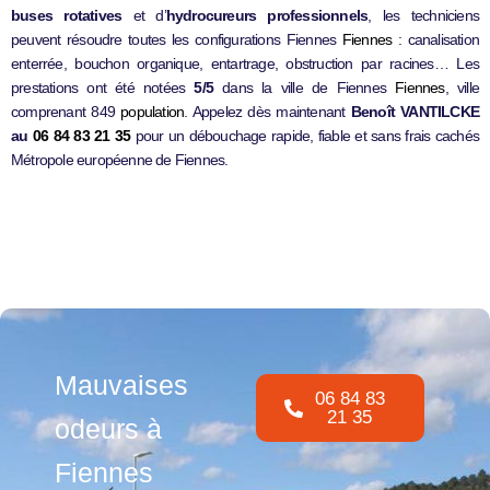
buses rotatives
et d’
hydrocureurs professionnels
, les techniciens
peuvent résoudre toutes les configurations Fiennes
Fiennes
: canalisation
enterrée, bouchon organique, entartrage, obstruction par racines… Les
prestations ont été notées
5/5
dans la ville de Fiennes
Fiennes
, ville
comprenant 849
population
. Appelez dès maintenant
Benoît VANTILCKE
au
06 84 83 21 35
pour un débouchage rapide, fiable et sans frais cachés
Métropole européenne de Fiennes.
Mauvaises
06 84 83
21 35
odeurs à
Fiennes