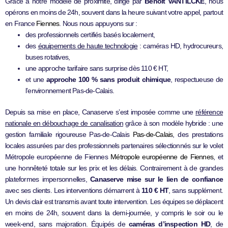
Grâce à notre modèle de proximité, dirigé par
Benoît VANTILCKE
, nous
opérons en moins de 24h, souvent dans la heure suivant votre appel, partout
en France
Fiennes
. Nous nous appuyons sur :
des professionnels certifiés basés localement,
des
équipements de haute technologie
: caméras HD, hydrocureurs,
buses rotatives,
une approche tarifaire sans surprise dès 110 € HT,
et une
approche 100 % sans produit chimique
, respectueuse de
l’environnement Pas-de-Calais.
Depuis sa mise en place, Canaserve s’est imposée comme une
référence
nationale en débouchage de canalisation
grâce à son modèle hybride : une
gestion familiale rigoureuse Pas-de-Calais
Pas-de-Calais
, des prestations
locales assurées par des professionnels partenaires sélectionnés sur le volet
Métropole européenne de Fiennes
Métropole européenne de Fiennes
, et
une honnêteté totale sur les prix et les délais. Contrairement à de grandes
plateformes impersonnelles,
Canaserve mise sur le lien de confiance
avec ses clients. Les interventions démarrent à
110 € HT
, sans supplément.
Un devis clair est transmis avant toute intervention. Les équipes se déplacent
en moins de 24h, souvent dans la demi-journée, y compris le soir ou le
week-end, sans majoration. Équipés de
caméras d’inspection HD
, de