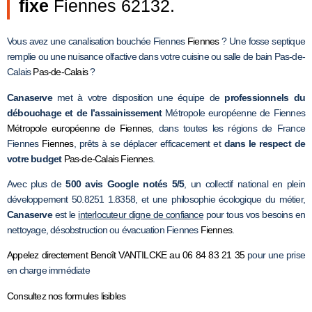
fixe
Fiennes 62132.
Vous avez une canalisation bouchée Fiennes
Fiennes
? Une fosse septique
remplie ou une nuisance olfactive dans votre cuisine ou salle de bain Pas-de-
Calais
Pas-de-Calais
?
Canaserve
met à votre disposition une équipe de
professionnels du
débouchage et de l’assainissement
Métropole européenne de Fiennes
Métropole européenne de Fiennes
, dans toutes les régions de France
Fiennes
Fiennes
, prêts à se déplacer efficacement et
dans le respect de
votre budget
Pas-de-Calais
Fiennes
.
Avec plus de
500 avis Google notés 5/5
, un collectif national en plein
développement 50.8251 1.8358, et une philosophie écologique du métier,
Canaserve
est le
interlocuteur digne de confiance
pour tous vos besoins en
nettoyage, désobstruction ou évacuation Fiennes
Fiennes
.
Appelez directement Benoît VANTILCKE au 06 84 83 21 35
pour une prise
en charge immédiate
Consultez nos formules lisibles