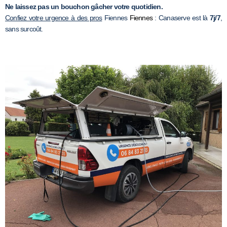
Ne laissez pas un bouchon gâcher votre quotidien.
Confiez votre urgence à des pros
Fiennes
Fiennes
: Canaserve est là
7j/7
,
sans surcoût.