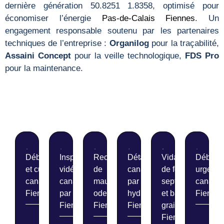
dernière génération 50.8251 1.8358, optimisé pour
économiser l’énergie
Pas-de-Calais
Fiennes
. Un
engagement responsable soutenu par les partenaires
techniques de l’entreprise :
Organilog
pour la traçabilité,
Assaini Concept
pour la veille technologique,
FDS Pro
pour la maintenance.
Débouchage
Inspection
Recherche
Détartrage de
Vidange
Débouc
et curage de
vidéo de
de
canalisations
de fosses
urgent 
canalisations
canalisations
mauvaises
par
septiques
canalis
Fiennes
par caméra
odeurs
hydrocurage
et bacs à
Fienne
Fiennes
Fiennes
Fiennes
graisse
Fiennes