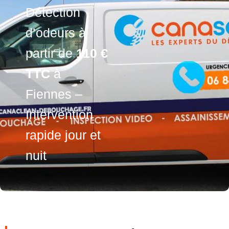
Détection
d’odeurs à
partir de
110 €
TTC
à
Fiennes –
Intervention
rapide jour et
nuit