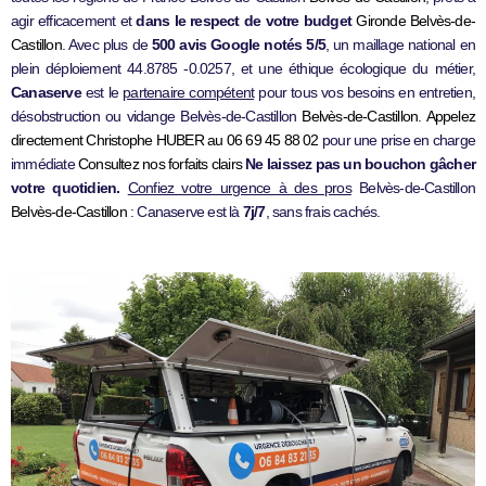
agir efficacement et
dans le respect de votre budget
Gironde
Belvès-de-
Castillon
. Avec plus de
500 avis Google notés 5/5
, un maillage national en
plein déploiement 44.8785 -0.0257, et une éthique écologique du métier,
Canaserve
est le
partenaire compétent
pour tous vos besoins en entretien,
désobstruction ou vidange Belvès-de-Castillon
Belvès-de-Castillon
.
Appelez
directement Christophe HUBER au 06 69 45 88 02
pour une prise en charge
immédiate
Consultez nos forfaits clairs
Ne laissez pas un bouchon gâcher
votre quotidien.
Confiez votre urgence à des pros
Belvès-de-Castillon
Belvès-de-Castillon
: Canaserve est là
7j/7
, sans frais cachés.