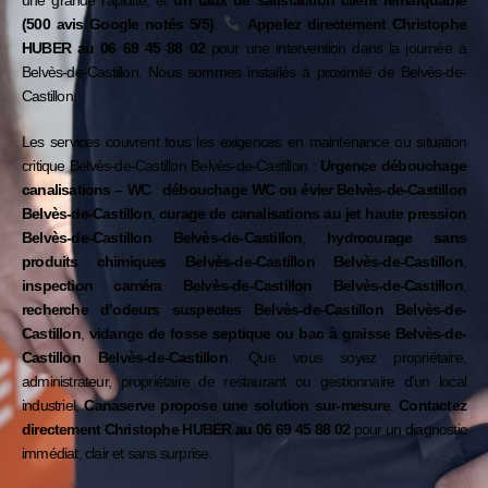
une grande rapidité, et
un taux de satisfaction client remarquable
(500 avis Google notés 5/5)
.
Appelez directement Christophe
HUBER au
06 69 45 88 02
pour une intervention dans la journée à
Belvès-de-Castillon. Nous sommes installés à proximité de
Belvès-de-
Castillon
.
Les services couvrent tous les exigences en maintenance ou situation
critique Belvès-de-Castillon
Belvès-de-Castillon
:
Urgence débouchage
canalisations – WC
:
débouchage WC ou évier Belvès-de-Castillon
Belvès-de-Castillon
,
curage de canalisations au jet haute pression
Belvès-de-Castillon
Belvès-de-Castillon
,
hydrocurage sans
produits chimiques Belvès-de-Castillon
Belvès-de-Castillon
,
inspection caméra Belvès-de-Castillon
Belvès-de-Castillon
,
recherche d’odeurs suspectes Belvès-de-Castillon
Belvès-de-
Castillon
,
vidange de fosse septique ou bac à graisse Belvès-de-
Castillon
Belvès-de-Castillon
. Que vous soyez propriétaire,
administrateur, propriétaire de restaurant ou gestionnaire d’un local
industriel,
Canaserve propose une solution sur-mesure
.
Contactez
directement Christophe HUBER au
06 69 45 88 02
pour un diagnostic
immédiat, clair et sans surprise.