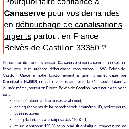
Pourquoi faire confiance à
Canaserve
pour vos demandes
en
débouchage de canalisations
urgents
partout en France
Belvès-de-Castillon 33350 ?
Depuis plus de plusieurs années,
Canaserve
s’impose comme une solution
fiable pour toute
urgence débouchage canalisations – WC
Belvès-de-
Castillon. Grâce à notre fonctionnement à taille humaine, dirigé par
Christophe HUBER
, nous intervenons en moins de 24h, souvent dans la
journée même, partout en France
Belvès-de-Castillon
. Nous nous appuyons
sur :
des opérateurs certifiés basés localement,
des
équipements de haute technologie
: caméras HD, hydrocureurs,
buses rotatives,
une grille tarifaire sans surprise dès 110 € HT,
et une
approche 100 % sans produit chimique
, respectueuse de