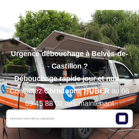
Urgence débouchage à Belvès-de-
Castillon ?
Débouchage rapide jour et nuit
–
Contactez
Christophe HUBER
au
06
69 45 88 02
dès maintenant