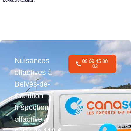
Belvès-de-Castillon.
Nuisances
06 69 45 88
02
olfactives à
Belvès-de-
Castillon
Inspection
olfactive à
partir de
110 €