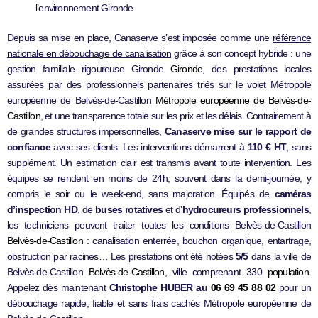
l’environnement Gironde.
Depuis sa mise en place, Canaserve s’est imposée comme une
référence
nationale en débouchage de canalisation
grâce à son concept hybride : une
gestion familiale rigoureuse Gironde
Gironde
, des prestations locales
assurées par des professionnels partenaires triés sur le volet Métropole
européenne de Belvès-de-Castillon
Métropole européenne de Belvès-de-
Castillon
, et une transparence totale sur les prix et les délais. Contrairement à
de grandes structures impersonnelles,
Canaserve mise sur le rapport de
confiance
avec ses clients. Les interventions démarrent à
110 € HT
, sans
supplément. Un estimation clair est transmis avant toute intervention. Les
équipes se rendent en moins de 24h, souvent dans la demi-journée, y
compris le soir ou le week-end, sans majoration. Équipés de
caméras
d’inspection HD
, de
buses rotatives
et d’
hydrocureurs professionnels
,
les techniciens peuvent traiter toutes les conditions Belvès-de-Castillon
Belvès-de-Castillon
: canalisation enterrée, bouchon organique, entartrage,
obstruction par racines… Les prestations ont été notées
5/5
dans la ville de
Belvès-de-Castillon
Belvès-de-Castillon
, ville comprenant 330
population
.
Appelez dès maintenant
Christophe HUBER au
06 69 45 88 02
pour un
débouchage rapide, fiable et sans frais cachés Métropole européenne de