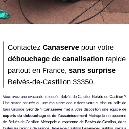
Contactez
Canaserve
pour votre
débouchage de canalisation
rapide
partout en France,
sans surprise
Belvès-de-Castillon 33350.
Vous avez une évacuation bloquée Belvès-de-Castillon
Belvès-de-Castillon
?
Une station saturée ou une mauvaise odeur dans votre cuisine ou salle de
bain Gironde
Gironde
?
Canaserve
met à votre disposition une équipe de
experts du débouchage et de l’assainissement
Métropole européenne
de Belvès-de-Castillon
Métropole européenne de Belvès-de-Castillon
, dans
toutes les régions de France Belvès-de-Castillon
Belvès-de-Castillon
, prêts à