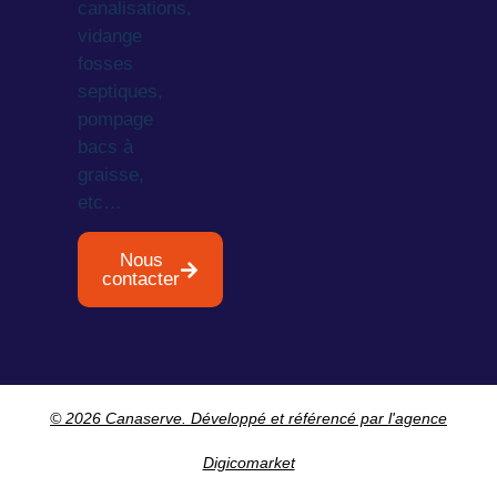
canalisations,
vidange
fosses
septiques,
pompage
bacs à
graisse,
etc…
Nous
contacter
© 2026 Canaserve. Développé et référencé par l'agence
Digicomarket