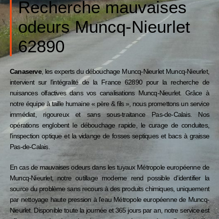
Recherche mauvaises
odeurs Muncq-Nieurlet
62890
Canaserve
, les experts du débouchage Muncq-Nieurlet
Muncq-Nieurlet
,
intervient sur l’intégralité de la France 62890 pour la recherche de
nuisances olfactives dans vos canalisations Muncq-Nieurlet. Grâce à
notre équipe à taille humaine « père & fils », nous promettons un service
immédiat, rigoureux et sans sous-traitance Pas-de-Calais. Nos
opérations englobent le débouchage rapide, le curage de conduites,
l’inspection optique et la vidange de fosses septiques et bacs à graisse
Pas-de-Calais
.
En cas de mauvaises odeurs dans les tuyaux Métropole européenne de
Muncq-Nieurlet, notre outillage moderne rend possible d’identifier la
source du problème sans recours à des produits chimiques, uniquement
par nettoyage haute pression à l’eau
Métropole européenne de Muncq-
Nieurlet
. Disponible toute la journée et 365 jours par an, notre service est