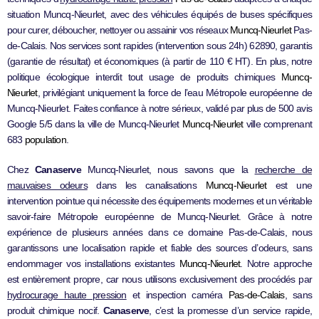
situation Muncq-Nieurlet, avec des véhicules équipés de buses spécifiques
pour curer, déboucher, nettoyer ou assainir vos réseaux
Muncq-Nieurlet
Pas-
de-Calais. Nos services sont rapides (intervention sous 24h) 62890, garantis
(garantie de résultat) et économiques (à partir de 110 € HT). En plus, notre
politique écologique interdit tout usage de produits chimiques
Muncq-
Nieurlet
, privilégiant uniquement la force de l’eau Métropole européenne de
Muncq-Nieurlet. Faites confiance à notre sérieux, validé par plus de 500 avis
Google 5/5 dans la ville de Muncq-Nieurlet
Muncq-Nieurlet
ville comprenant
683
population
.
Chez
Canaserve
Muncq-Nieurlet, nous savons que la
recherche de
mauvaises odeurs
dans les canalisations
Muncq-Nieurlet
est une
intervention pointue qui nécessite des équipements modernes et un véritable
savoir-faire Métropole européenne de Muncq-Nieurlet. Grâce à notre
expérience de plusieurs années dans ce domaine Pas-de-Calais, nous
garantissons une localisation rapide et fiable des sources d’odeurs, sans
endommager vos installations existantes
Muncq-Nieurlet
. Notre approche
est entièrement propre, car nous utilisons exclusivement des procédés par
hydrocurage haute pression
et inspection caméra
Pas-de-Calais
, sans
produit chimique nocif.
Canaserve
, c’est la promesse d’un service rapide,