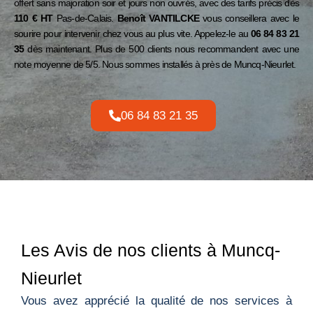
offert sans majoration soir et jours non ouvrés, avec des tarifs précis dès
110 € HT
Pas-de-Calais.
Benoît VANTILCKE
vous conseillera avec le
sourire pour intervenir chez vous au plus vite. Appelez-le au
06 84 83 21
35
dès maintenant. Plus de 500 clients nous recommandent avec une
note moyenne de 5/5. Nous sommes installés à près de
Muncq-Nieurlet
.
06 84 83 21 35
Les Avis de nos clients à Muncq-
Nieurlet
Vous avez apprécié la qualité de nos services à