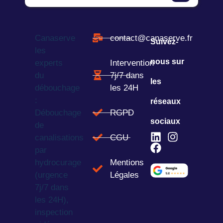
Canaserve
contact@canaserve.fr
Suivez-
les
nous sur
experts
Intervention
du
7j/7 dans
les
débouchage
les 24H
:
réseaux
Débouchage
RGPD
sociaux
de
canalisations
CGU
par
hydrocurage
Mentions
(urgence
Légales
7j/7 dans
les 24H),
inspection