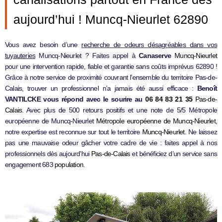
aujourd’hui ! Muncq-Nieurlet 62890
Vous avez besoin d’une
recherche de odeurs désagréables dans vos
tuyauteries
Muncq-Nieurlet ? Faites appel à
Canaserve
Muncq-Nieurlet
pour une intervention rapide, fiable et garantie sans coûts imprévus 62890 !
Grâce à notre service de proximité couvrant l’ensemble du territoire Pas-de-
Calais, trouver un professionnel n’a jamais été aussi efficace :
Benoît
VANTILCKE vous répond avec le sourire au
06 84 83 21 35
Pas-de-
Calais
. Avec plus de 500 retours positifs et une note de 5/5 Métropole
européenne de Muncq-Nieurlet
Métropole européenne de Muncq-Nieurlet
,
notre expertise est reconnue sur tout le territoire
Muncq-Nieurlet
. Ne laissez
pas une mauvaise odeur gâcher votre cadre de vie : faites appel à nos
professionnels dès aujourd’hui
Pas-de-Calais
et bénéficiez d’un service sans
engagement 683
population
.