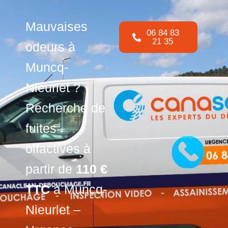
Mauvaises
06 84 83
21 35
odeurs à
Muncq-
Nieurlet ?
Recherche de
fuites
olfactives à
partir de
110 €
TTC
à Muncq-
Nieurlet –