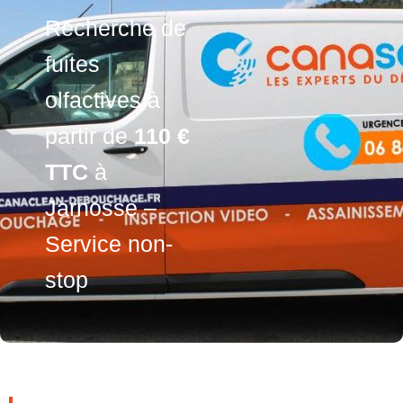
Recherche de
fuites
olfactives à
partir de
110 €
TTC
à
Jarnosse –
Service non-
stop