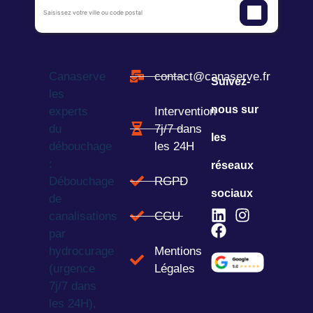
Canaserve
contact@canaserve.fr
Suivez-
les
nous sur
experts
Intervention
du
7j/7 dans
les
débouchage
les 24H
:
réseaux
Débouchage
RGPD
sociaux
de
canalisations
CGU
par
hydrocurage
Mentions
(urgence
Légales
7j/7 dans
les 24H),