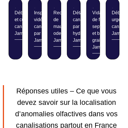
Débouchage
Inspection
Recherche
Détartrage de
Vidange
Débouc
et curage de
vidéo de
de
canalisations
de fosses
urgent 
canalisations
canalisations
mauvaises
par
septiques
canalis
Jarnosse
par caméra
odeurs
hydrocurage
et bacs à
Jarnoss
Jarnosse
Jarnosse
Jarnosse
graisse
Jarnosse
Réponses utiles – Ce que vous
devez savoir sur la localisation
d’anomalies olfactives dans vos
canalisations partout en France