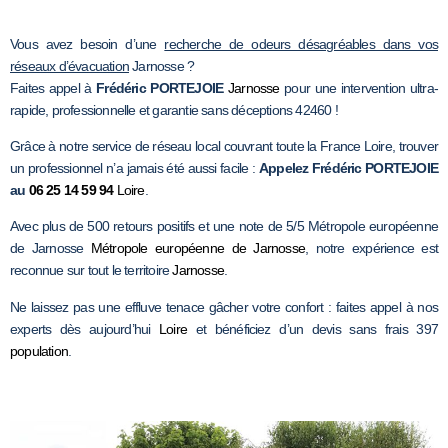
Vous avez besoin d’une
recherche de odeurs désagréables dans vos
réseaux d’évacuation
Jarnosse ?
Faites appel à
Frédéric PORTEJOIE
Jarnosse
pour une intervention ultra-
rapide, professionnelle et garantie sans déceptions 42460 !
Grâce à notre service de réseau local couvrant toute la France Loire, trouver
un professionnel n’a jamais été aussi facile :
Appelez Frédéric PORTEJOIE
au
06 25 14 59 94
Loire
.
Avec plus de 500 retours positifs et une note de 5/5 Métropole européenne
de Jarnosse
Métropole européenne de Jarnosse
, notre expérience est
reconnue sur tout le territoire
Jarnosse
.
Ne laissez pas une effluve tenace gâcher votre confort : faites appel à nos
experts dès aujourd’hui
Loire
et bénéficiez d’un devis sans frais 397
population
.