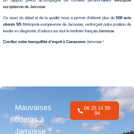
un rapport précis accompagné de conseils personnalisés
Métropole
européenne de Jarnosse
.
Ce souci du détail et de la qualité nous a permis d’obtenir plus de
500 avis
clients 5/5
Métropole européenne de Jarnosse, renforçant notre position de
leader en diagnostic d’odeurs sur tout le territoire français
Jarnosse
.
Confiez votre tranquillité d’esprit à Canaserve
Jarnosse !
Mauvaises
06 25 14 59
94
odeurs à
Jarnosse ?