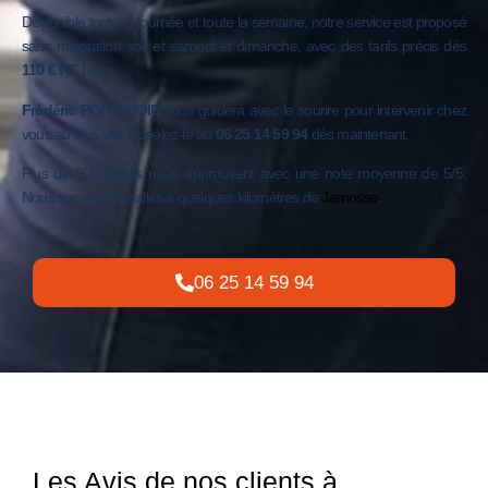
Disponible toute la journée et toute la semaine, notre service est proposé
sans majoration soir et samedi et dimanche, avec des tarifs précis dès
110 € HT
Loire.
Frédéric PORTEJOIE
vous guidera avec le sourire pour intervenir chez
vous au plus vite. Appelez-le au
06 25 14 59 94
dès maintenant.
Plus de 500 clients nous approuvent avec une note moyenne de 5/5.
Nous sommes installés à quelques kilomètres de
Jarnosse
.
06 25 14 59 94
Les Avis de nos clients à