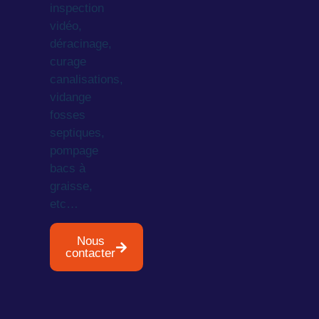
inspection
vidéo,
déracinage,
curage
canalisations,
vidange
fosses
septiques,
pompage
bacs à
graisse,
etc…
Nous
contacter