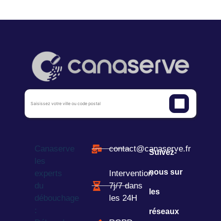
Canaserve
contact@canaserve.fr
Suivez-
les
nous sur
experts
Intervention
du
7j/7 dans
les
débouchage
les 24H
:
réseaux