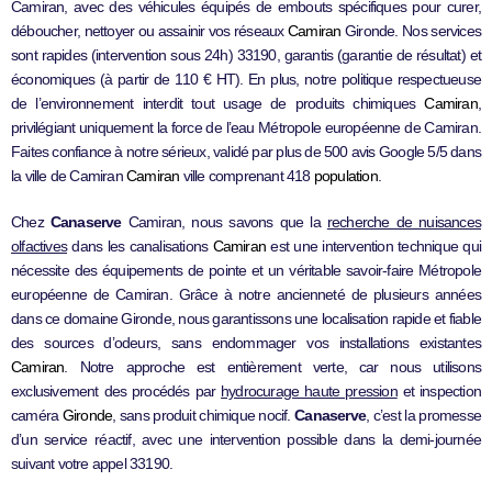
Camiran, avec des véhicules équipés de embouts spécifiques pour curer,
déboucher, nettoyer ou assainir vos réseaux
Camiran
Gironde. Nos services
sont rapides (intervention sous 24h) 33190, garantis (garantie de résultat) et
économiques (à partir de 110 € HT). En plus, notre politique respectueuse
de l’environnement interdit tout usage de produits chimiques
Camiran
,
privilégiant uniquement la force de l’eau Métropole européenne de Camiran.
Faites confiance à notre sérieux, validé par plus de 500 avis Google 5/5 dans
la ville de Camiran
Camiran
ville comprenant 418
population
.
Chez
Canaserve
Camiran, nous savons que la
recherche de nuisances
olfactives
dans les canalisations
Camiran
est une intervention technique qui
nécessite des équipements de pointe et un véritable savoir-faire Métropole
européenne de Camiran. Grâce à notre ancienneté de plusieurs années
dans ce domaine Gironde, nous garantissons une localisation rapide et fiable
des sources d’odeurs, sans endommager vos installations existantes
Camiran
. Notre approche est entièrement verte, car nous utilisons
exclusivement des procédés par
hydrocurage haute pression
et inspection
caméra
Gironde
, sans produit chimique nocif.
Canaserve
, c’est la promesse
d’un service réactif, avec une intervention possible dans la demi-journée
suivant votre appel 33190.