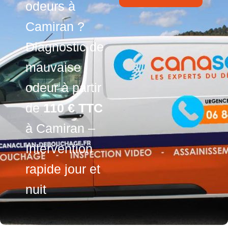
odeurs à
Camiran ?
Diagnostic de
mauvaise
odeur à partir
de
110 € TTC
à Camiran –
Intervention
rapide jour et
nuit