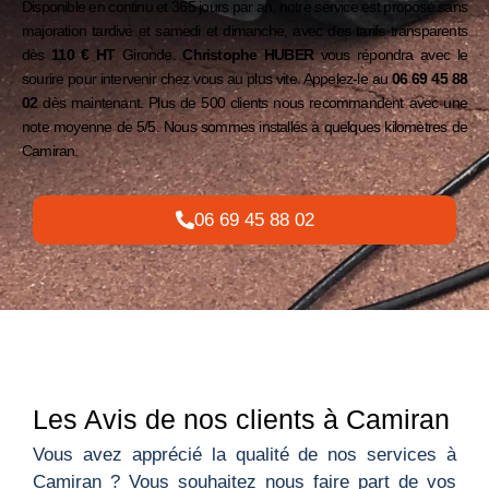
Disponible en continu et 365 jours par an, notre service est proposé sans
majoration tardive et samedi et dimanche, avec des tarifs transparents
dès
110 € HT
Gironde.
Christophe HUBER
vous répondra avec le
sourire pour intervenir chez vous au plus vite. Appelez-le au
06 69 45 88
02
dès maintenant. Plus de 500 clients nous recommandent avec une
note moyenne de 5/5. Nous sommes installés à quelques kilomètres de
Camiran
.
06 69 45 88 02
Les Avis de nos clients à Camiran
Vous avez apprécié la qualité de nos services à
Camiran ? Vous souhaitez nous faire part de vos