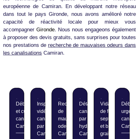
européenne de Camiran. En développant notre réseau
dans tout le pays Gironde, nous avons amélioré notre
capacité de réactivité locale pour mieux vous
accompagner
Gironde
. Nous nous engageons également
à proposer des devis gratuits, sans surprises pour toutes
nos prestations de
recherche de mauvaises odeurs dans
les canalisations
Camiran.
Débouchage
Inspection
Recherche
Détartrage de
Vidange
Débouc
et curage de
vidéo de
de
canalisations
de fosses
urgent 
canalisations
canalisations
mauvaises
par
septiques
canalis
Camiran
par caméra
odeurs
hydrocurage
et bacs à
Camira
Camiran
Camiran
Camiran
graisse