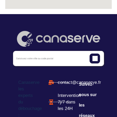
Canaserve
contact@canaserve.fr
Suivez-
les
nous sur
experts
Intervention
du
7j/7 dans
les
débouchage
les 24H
:
réseaux