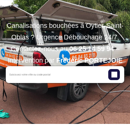
Canalisations bouchées à Oytier-Saint-
Oblas ? Urgence Débouchage 24/7,
Contactez-nous au
06 25 14 59 94
–
Intervention par
Frédéric PORTEJOIE