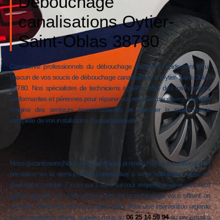
Débouchage
canalisations Oytier-
Saint-Oblas 38780
Canaserve professionnels du débouchage intervient rapidement pour
chacun de vos soucis de débouchage canalisations à Oytier-Saint-Oblas
38780. Nos spécialistes de techniciens aguerris offre des interventions
performantes et pérennes pour réparer vos réseaux bouchées, identifier
l’origine des senteurs incommodantes et effectuer la maintenance
complète de vos installations d’assainissement.
Nous garantissons|Nous assurons|Nous promettons|Nous certifions} une
prestation en la demi-journée consécutive à votre sollicitation, avec un
dispositif accessible 7 jours sur 7 sans surcoût vespéral et week-end. Nos
agents équipés de outils performants de la technologie vous offrent un
transport offert inclus dans nos tarifs clairs. Pour une intervention urgente
ou un estimation offerte, appelez-nous au
06 25 14 59 94
ou par email à