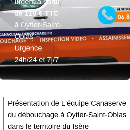
urgent à partir
de
110 € TTC
à Oytier-Saint-
Oblas –
Urgence
24h/24 et 7j/7
Présentation de L'équipe Canaserve
du débouchage à Oytier-Saint-Oblas
dans le territoire du Isère