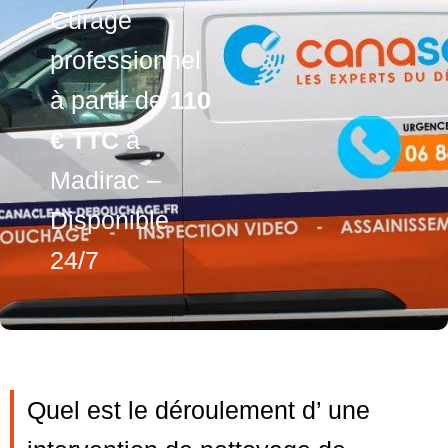
Curage
professionnel
à partir de
110
€ TTC
à
Madirac –
Disponible
24/7
Quel est le déroulement d’ une