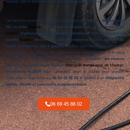
Madirac 33670 et bénéficiez d’un accompagnement humain.
Les services couvrent tous les cas en suivi ou dépannage :
débouchage
WC ou évier
Madirac
,
curage de canalisations au jet haute pression
Madirac
,
hydrocurage sans produits chimiques
Madirac,
inspection
caméra
Madirac
,
recherche d’odeurs suspectes
Madirac,
vidange de
fosse septique ou bac à graisse
Madirac. Que vous soyez occupant,
administrateur, exploitant de restaurant ou administrateur d’un local
professionnel,
Canaserve propose une solution sur-mesure
Métropole européenne de Madirac
Métropole européenne de Madirac
.
Christophe HUBER
vous conseillera avec le sourire pour planifier
l’intervention. Appelez-le au
06 69 45 88 02
et profitez d’un
diagnostic
rapide, détaillé et sans coûts supplémentaires
.
06 69 45 88 02