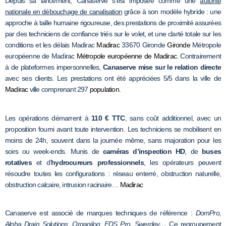
Depuis sa lancement, Canaserve s’est imposée comme une
autorité
nationale en débouchage de canalisation
grâce à son modèle hybride : une
approche à taille humaine rigoureuse, des prestations de proximité assurées
par des techniciens de confiance triés sur le volet, et une clarté totale sur les
conditions et les délais Madirac
Madirac
33670 Gironde
Gironde
Métropole
européenne de Madirac
Métropole européenne de Madirac
. Contrairement
à de plateformes impersonnelles,
Canaserve mise sur le relation directe
avec ses clients. Les prestations ont été appréciées 5/5 dans la ville de
Madirac
ville comprenant 297
population
.
Les opérations démarrent à
110 € TTC
, sans coût additionnel, avec un
proposition fourni avant toute intervention. Les techniciens se mobilisent en
moins de 24h, souvent dans la journée même, sans majoration pour les
soirs ou week-ends. Munis de
caméras d’inspection HD
, de
buses
rotatives
et d’
hydrocureurs professionnels
, les opérateurs peuvent
résoudre toutes les configurations : réseau enterré, obstruction naturelle,
obstruction calcaire, intrusion racinaire…
Madirac
Canaserve est associé de marques techniques de référence :
DomPro,
Alpha Drain Solutions, Organilog, FDS Pro, Swerdev…
Ce regroupement