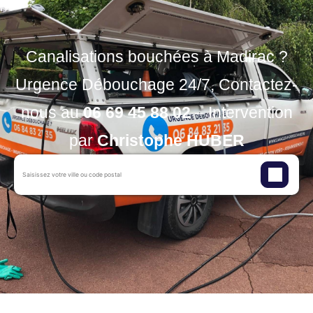
Canalisations bouchées à Madirac ?
Urgence Débouchage 24/7, Contactez-
nous au
06 69 45 88 02
– Intervention
par
Christophe HUBER