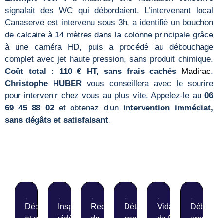
signalait des WC qui débordaient. L’intervenant local
Canaserve est intervenu sous 3h, a identifié un bouchon
de calcaire à 14 mètres dans la colonne principale grâce
à une caméra HD, puis a procédé au débouchage
complet avec jet haute pression, sans produit chimique.
Coût total : 110 € HT, sans frais cachés
Madirac
.
Christophe HUBER
vous conseillera avec le sourire
pour intervenir chez vous au plus vite. Appelez-le au
06
69 45 88 02
et obtenez d’un
intervention immédiat,
sans dégâts et satisfaisant
.
Débouchage
Inspection
Recherche
Détartrage de
Vidange
Débouc