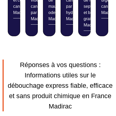
et curage de
vidéo de
de
canalisations
de fosses
urgent 
canalisations
canalisations
mauvaises
par
septiques
canalis
Madirac
par caméra
odeurs
hydrocurage
et bacs à
Madirac
Madirac
Madirac
Madirac
graisse
Madirac
Réponses à vos questions :
Informations utiles sur le
débouchage express fiable, efficace
et sans produit chimique en France
Madirac