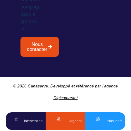
pompage
bacs à
graisse,
etc…
Nous
contacter
© 2026 Canaserve. Développé et référencé par l'agence
Digicomarket
Intervention
Urgence
Nos tarifs