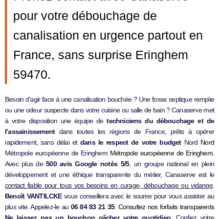
pour votre débouchage de
canalisation en urgence partout en
France, sans surprise Eringhem
59470.
Besoin d’agir face à une canalisation bouchée ? Une fosse septique remplie
ou une odeur suspecte dans votre cuisine ou salle de bain ? Canaserve met
à votre disposition une équipe de
techniciens du débouchage et de
l’assainissement
dans toutes les régions de France, prêts à opérer
rapidement, sans délai et
dans le respect de votre budget
Nord
Nord
Métropole européenne de Eringhem
Métropole européenne de Eringhem
.
Avec plus de
500 avis Google notés 5/5
, un groupe national en plein
développement et une éthique transparente du métier, Canaserve est le
contact fiable pour tous vos besoins en curage, débouchage ou vidange
.
Benoît VANTILCKE
vous conseillera avec le sourire pour vous assister au
plus vite. Appelez-le au
06 84 83 21 35
.
Consultez nos forfaits transparents
Ne laissez pas un bouchon gâcher votre quotidien.
Confiez votre