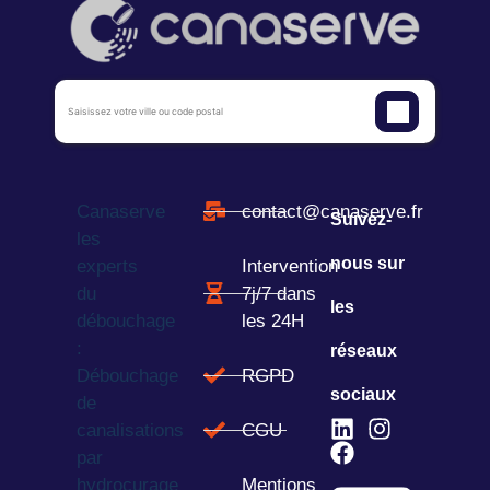
Canaserve
contact@canaserve.fr
Suivez-
les
nous sur
experts
Intervention
du
7j/7 dans
les
débouchage
les 24H
:
réseaux
Débouchage
RGPD
sociaux
de
canalisations
CGU
par
hydrocurage
Mentions