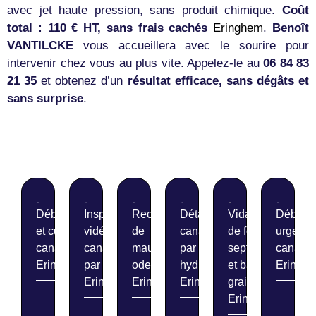
avec jet haute pression, sans produit chimique.
Coût
total : 110 € HT, sans frais cachés
Eringhem
.
Benoît
VANTILCKE
vous accueillera avec le sourire pour
intervenir chez vous au plus vite. Appelez-le au
06 84 83
21 35
et obtenez d’un
résultat efficace, sans dégâts et
sans surprise
.
Débouchage
Inspection
Recherche
Détartrage de
Vidange
Débouc
et curage de
vidéo de
de
canalisations
de fosses
urgent 
canalisations
canalisations
mauvaises
par
septiques
canalis
Eringhem
par caméra
odeurs
hydrocurage
et bacs à
Eringh
Eringhem
Eringhem
Eringhem
graisse
Eringhem