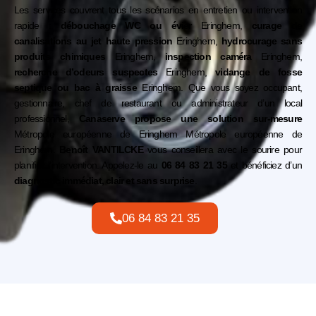
Les services couvrent tous les scénarios en entretien ou intervention
rapide :
débouchage WC ou évier
Eringhem
,
curage de
canalisations au jet haute pression
Eringhem
,
hydrocurage sans
produits chimiques
Eringhem,
inspection caméra
Eringhem
,
recherche d’odeurs suspectes
Eringhem,
vidange de fosse
septique ou bac à graisse
Eringhem. Que vous soyez occupant,
gestionnaire, chef de restaurant ou administrateur d’un local
professionnel,
Canaserve propose une solution sur-mesure
Métropole européenne de Eringhem
Métropole européenne de
Eringhem
.
Benoît VANTILCKE
vous conseillera avec le sourire pour
planifier l’intervention. Appelez-le au
06 84 83 21 35
et bénéficiez d’un
diagnostic immédiat, clair et sans surprise
.
06 84 83 21 35