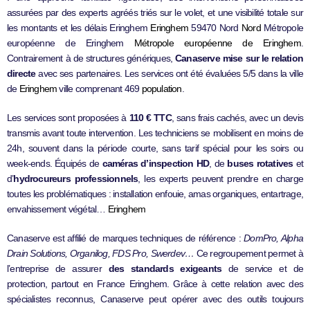
assurées par des experts agréés triés sur le volet, et une visibilité totale sur
les montants et les délais Eringhem
Eringhem
59470 Nord
Nord
Métropole
européenne de Eringhem
Métropole européenne de Eringhem
.
Contrairement à de structures génériques,
Canaserve mise sur le relation
directe
avec ses partenaires. Les services ont été évaluées 5/5 dans la ville
de
Eringhem
ville comprenant 469
population
.
Les services sont proposées à
110 € TTC
, sans frais cachés, avec un devis
transmis avant toute intervention. Les techniciens se mobilisent en moins de
24h, souvent dans la période courte, sans tarif spécial pour les soirs ou
week-ends. Équipés de
caméras d’inspection HD
, de
buses rotatives
et
d’
hydrocureurs professionnels
, les experts peuvent prendre en charge
toutes les problématiques : installation enfouie, amas organiques, entartrage,
envahissement végétal…
Eringhem
Canaserve est affilié de marques techniques de référence :
DomPro, Alpha
Drain Solutions, Organilog, FDS Pro, Swerdev…
Ce regroupement permet à
l’entreprise de assurer
des standards exigeants
de service et de
protection, partout en France Eringhem. Grâce à cette relation avec des
spécialistes reconnus, Canaserve peut opérer avec des outils toujours