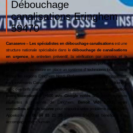
Débouchage
canalisations Eringhem
59470
Canaserve – Les spécialistes en débouchage canalisations
est une
structure nationale spécialisée dans le
débouchage de canalisations
en urgence
, le entretien préventif, la vérification par caméra et la
évacuation de fosses. Notre enseigne à taille humaine, portée par Benoît
et Thomas, a su mettre en place un système d’ techniciens locaux dans
toutes les régions
Eringhem
Nord
.
Professionnels de l’assainissement
,
les intervenants Canaserve opèrent
7j/7 et 24h/24
, sans tarif additionnel,
avec des tarifs clairs, une grande efficacité, et
un taux de satisfaction
client exceptionnel (+500 avis Google notés 5/5)
. Nous sommes
implantés à proximité de
Eringhem
.
Benoît VANTILCKE vous
conseillera avec le sourire
pour résoudre votre problème au plus vite.
Appelez-le au
06 84 83 21 35
Eringhem 59470 et bénéficiez d’un
accompagnement humain.