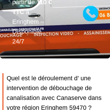
partir de
110 €
TTC
à
Eringhem –
Disponible
24/7
Quel est le déroulement d’ une
intervention de débouchage de
canalisation avec Canaserve dans
votre région Eringhem 59470 ?