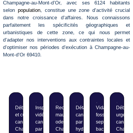
Champagne-au-Mont-d’Or, avec ses 6124 habitants
selon
population
, constitue une zone d’activité crucial
dans notre croissance d’affaires. Nous connaissons
parfaitement les spécificités géographiques et
urbanistiques de cette zone, ce qui nous permet
d’adapter nos interventions aux contraintes locales et
d’optimiser nos périodes d’exécution à Champagne-au-
Mont-d’Or 69410.
Débouchage
Inspection
Recherche de
Détartrage de
Vidange de
Débouc
et curage de
vidéo de
mauvaises
canalisations
fosses
urgent 
canalisations
canalisations
odeurs
par
septiques et
canalis
Champagne-
par caméra
Champagne-
hydrocurage
bacs à graisse
Champa