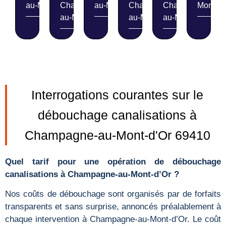
au-Mont-d'Or
Champagne-
au-Mont-d'Or
Champagne-
Champagne-
Mont-d'
au-Mont-d'Or
au-Mont-d'Or
au-Mont-d'Or
Interrogations courantes sur le
débouchage canalisations à
Champagne-au-Mont-d'Or 69410
Quel tarif pour une opération de débouchage
canalisations à Champagne-au-Mont-d’Or ?
Nos coûts de débouchage sont organisés par de forfaits
transparents et sans surprise, annoncés préalablement à
chaque intervention à Champagne-au-Mont-d’Or. Le coût