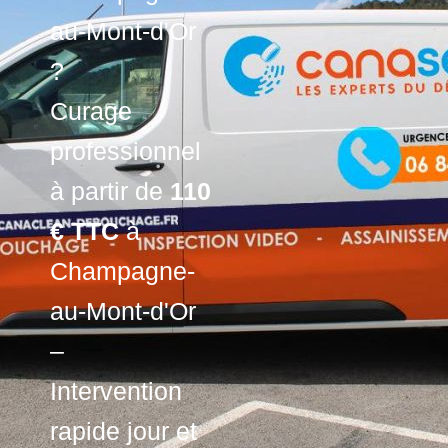
au-Mont-d'Or
?
Curage
professionnel
à partir de
110
€ TTC
à
Champagne-
au-Mont-d'Or
–
Intervention
rapide jour et