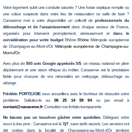
Votre logement subit une conduite saturée ? Une fosse septique remplie ou
une odeur suspecte dans votre lieu de restauration ou salle de bain ?
Canaserve met à votre disponibilité un collectif de
professionnels du
débouchage et de l’assainissement
dans chaque secteur de France,
organisés pour intervenir promptement, sérieusement et
dans le
considération pour votre budget
Rhône
Rhône
Métropole européenne
de Champagne-au-Mont-d’Or
Métropole européenne de Champagne-au-
Mont-d’Or
.
Avec plus de
500 avis Google appréciés 5/5
, un réseau national en plein
déploiement et une vision éthique du métier, Canaserve est le prestataire
fiable pour chacune de vos nécessités en nettoyage, débouchage ou
vidange.
Frédéric PORTEJOIE
vous accueillera avec le bonheur de résoudre votre
problème. Sollicitez-le au
06 25 14 59 94
ou par email à
contact@canaserve.fr
. Consultez nos forfaits transparents.
Ne laissez pas un bouchon gâcher votre quotidien.
Déléguez votre
souci à des pros : Canaserve est là
7j/7
, sans tarifs secrets. Les services ont
été notées dans la localité de Champagne-au-Mont-d’Or territoire