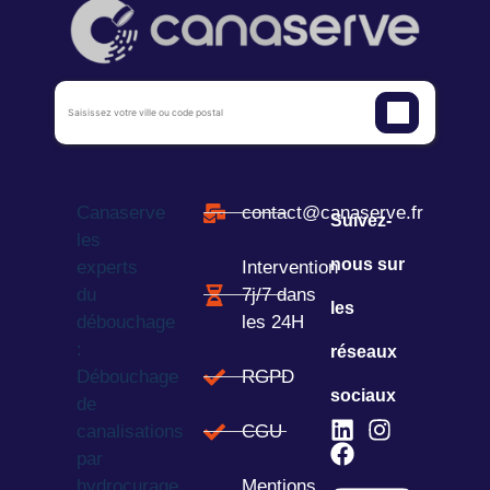
Canaserve
contact@canaserve.fr
Suivez-
les
nous sur
experts
Intervention
du
7j/7 dans
les
débouchage
les 24H
:
réseaux
Débouchage
RGPD
sociaux
de
canalisations
CGU
par
hydrocurage
Mentions