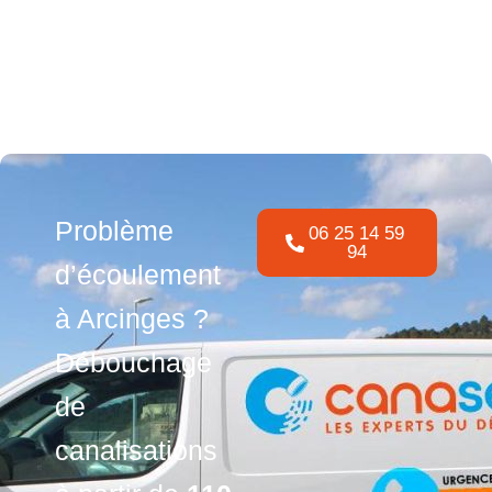
Problème
06 25 14 59
94
d’écoulement
à Arcinges ?
Débouchage
de
canalisations