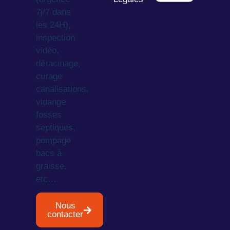
7j/7 dans
les 24H),
inspection
vidéo,
déracinage,
curage
canalisations,
vidange
fosses
septiques,
pompage
bacs à
graisse,
etc…
Nous
contacter