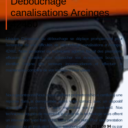
Débouchage
canalisations Arcinges
42460
L’équipe Canaserve du débouchage se déplace promptement pour
l’ensemble de vos difficultés de débouchage canalisations à Arcinges
42460. Notre personnel de techniciens aguerris fournit des prestations
efficaces et durables pour déboucher vos évacuations bouchées,
identifier l’origine des senteurs incommodantes et effectuer la
maintenance complète de vos réseaux d’eaux usées.
Nous garantissons|Nous assurons|Nous promettons|Nous certifions} une
réponse dans la demi-journée après votre contact, avec un dispositif
accessible 7 jours sur 7 sans majoration soir et week-end. Nos
techniciens équipés de matériel à la pointe de la technologie vous offrent
un intervention sans frais inclus dans nos prix nets. Pour une prestation
d’urgence ou un évaluation incluse, téléphonez au
06 25 14 59 94
ou par