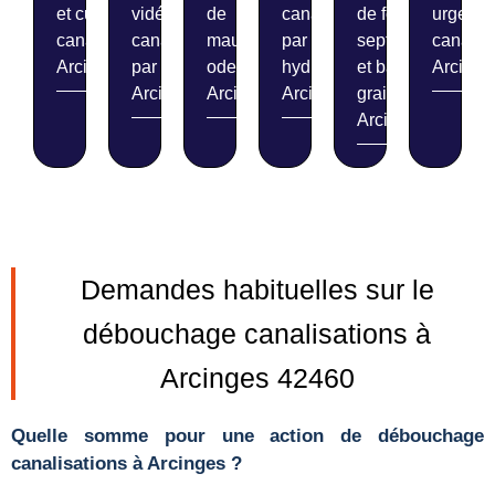
et curage de
vidéo de
de
canalisations
de fosses
urgent 
canalisations
canalisations
mauvaises
par
septiques
canalis
Arcinges
par caméra
odeurs
hydrocurage
et bacs à
Arcinge
Arcinges
Arcinges
Arcinges
graisse
Arcinges
Demandes habituelles sur le
débouchage canalisations à
Arcinges 42460
Quelle somme pour une action de débouchage
canalisations à Arcinges ?