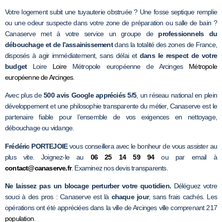
Votre logement subit une tuyauterie obstruée ? Une fosse septique remplie
ou une odeur suspecte dans votre zone de préparation ou salle de bain ?
Canaserve met à votre service un groupe de
professionnels du
débouchage et de l’assainissement
dans la totalité des zones de France,
disposés à agir immédiatement, sans délai et
dans le respect de votre
budget
Loire
Loire
Métropole européenne de Arcinges
Métropole
européenne de Arcinges
.
Avec plus de
500 avis Google appréciés 5/5
, un réseau national en plein
développement et une philosophie transparente du métier, Canaserve est le
partenaire fiable pour l’ensemble de vos exigences en nettoyage,
débouchage ou vidange.
Frédéric PORTEJOIE
vous conseillera avec le bonheur de vous assister au
plus vite. Joignez-le au
06 25 14 59 94
ou par email à
contact@canaserve.fr
. Examinez nos devis transparents.
Ne laissez pas un blocage perturber votre quotidien.
Déléguez votre
souci à des pros : Canaserve est là
chaque jour
, sans frais cachés. Les
opérations ont été appréciées dans la ville de Arcinges ville comprenant 217
population
.