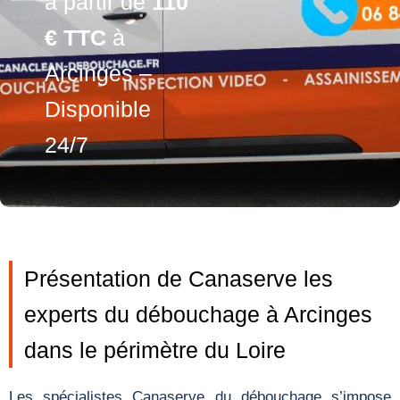
à partir de
110
€ TTC
à
Arcinges –
Disponible
24/7
Présentation de Canaserve les
experts du débouchage à Arcinges
dans le périmètre du Loire
Les spécialistes Canaserve du débouchage s’impose