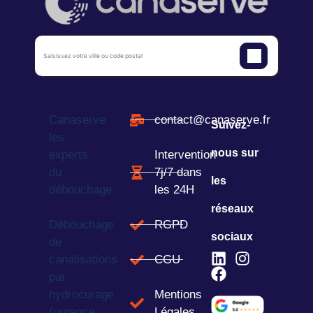
Canaserve
contact@canaserve.fr
Suivez-
les
nous sur
experts
Intervention
du
7j/7 dans
les
débouchage
les 24H
:
réseaux
Débouchage
RGPD
sociaux
de
canalisations
CGU
par
hydrocurage
Mentions
(urgence
Légales