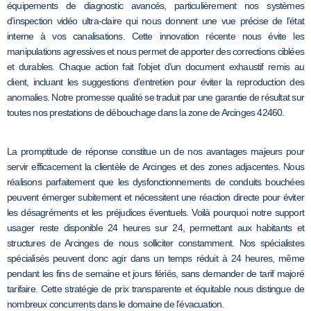
équipements de diagnostic avancés, particulièrement nos systèmes
d’inspection vidéo ultra-claire qui nous donnent une vue précise de l’état
interne à vos canalisations. Cette innovation récente nous évite les
manipulations agressives et nous permet de apporter des corrections ciblées
et durables. Chaque action fait l’objet d’un document exhaustif remis au
client, incluant les suggestions d’entretien pour éviter la reproduction des
anomalies. Notre promesse qualité se traduit par une garantie de résultat sur
toutes nos prestations de débouchage dans la zone de Arcinges 42460.
La promptitude de réponse constitue un de nos avantages majeurs pour
servir efficacement la clientèle de Arcinges et des zones adjacentes. Nous
réalisons parfaitement que les dysfonctionnements de conduits bouchées
peuvent émerger subitement et nécessitent une réaction directe pour éviter
les désagréments et les préjudices éventuels. Voilà pourquoi notre support
usager reste disponible 24 heures sur 24, permettant aux habitants et
structures de Arcinges de nous solliciter constamment. Nos spécialistes
spécialisés peuvent donc agir dans un temps réduit à 24 heures, même
pendant les fins de semaine et jours fériés, sans demander de tarif majoré
tarifaire. Cette stratégie de prix transparente et équitable nous distingue de
nombreux concurrents dans le domaine de l’évacuation.