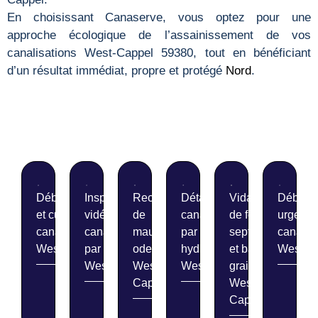
En choisissant Canaserve, vous optez pour une
approche écologique de l’assainissement de vos
canalisations West-Cappel 59380, tout en bénéficiant
d’un résultat immédiat, propre et protégé
Nord
.
Débouchage
Inspection
Recherche
Détartrage de
Vidange
Débouc
et curage de
vidéo de
de
canalisations
de fosses
urgent 
canalisations
canalisations
mauvaises
par
septiques
canalis
West-Cappel
par caméra
odeurs
hydrocurage
et bacs à
West-C
West-Cappel
West-
West-Cappel
graisse
Cappel
West-
Cappel