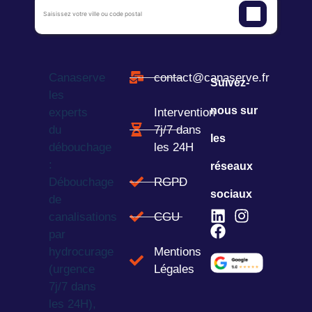
Canaserve
contact@canaserve.fr
Suivez-
les
nous sur
experts
Intervention
du
7j/7 dans
les
débouchage
les 24H
:
réseaux
Débouchage
RGPD
sociaux
de
canalisations
CGU
par
hydrocurage
Mentions
(urgence
Légales
7j/7 dans
les 24H),