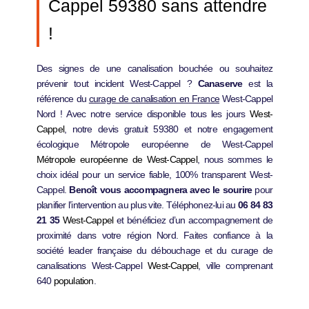
Cappel 59380 sans attendre
!
Des signes de une canalisation bouchée ou souhaitez
prévenir tout incident West-Cappel ?
Canaserve
est la
référence du
curage de canalisation en France
West-Cappel
Nord ! Avec notre service disponible tous les jours
West-
Cappel
, notre devis gratuit 59380 et notre engagement
écologique Métropole européenne de West-Cappel
Métropole européenne de West-Cappel
, nous sommes le
choix idéal pour un service fiable, 100% transparent West-
Cappel.
Benoît vous accompagnera avec le sourire
pour
planifier l’intervention au plus vite. Téléphonez-lui au
06 84 83
21 35
West-Cappel
et bénéficiez d’un accompagnement de
proximité dans votre région Nord. Faites confiance à la
société leader française du débouchage et du curage de
canalisations West-Cappel
West-Cappel
, ville comprenant
640
population
.