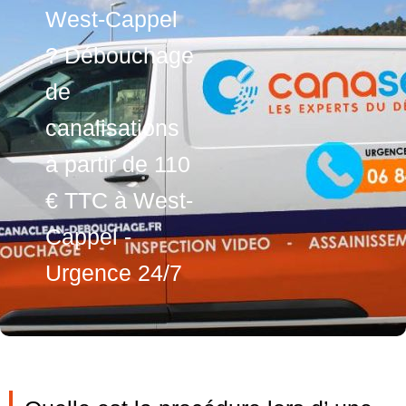
West-Cappel
? Débouchage
de
canalisations
à partir de 110
€ TTC à West-
Cappel -
Urgence 24/7