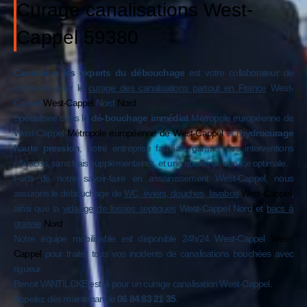
Curage canalisations West-
Cappel 59380
Canaserve les experts du débouchage
est votre collaborateur de
confiance pour le
curage des canalisations partout en France
West-
Cappel
West-Cappel
Nord
Nord
.
Spécialisée dans le
dé-bouchage immédiat
Métropole européenne de
West-Cappel
Métropole européenne de West-Cappel
et l’
hydrocurage
haute pression
, notre entreprise familiale garantit des interventions
efficaces, sans frais supplémentaires, et une qualité de service optimale.
Forts de notre savoir-faire en assainissement West-Cappel, nous
assurons le débouchage de
WC, éviers, douches, lavabos
West-Cappel
,
ainsi que la
vidange de fosses septiques
West-Cappel Nord et
bacs à
graisse
Nord
.
Notre équipe mobilisable est disponible 24h/24 West-Cappel
West-
Cappel
pour traiter tous vos incidents de canalisations bouchées avec
rigueur.
Benoit VANTILCKE est là pour un curage canalisation West-Cappel.
Appelez dès maintenant le
06 84 83 21 35
.