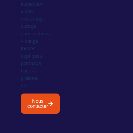
inspection
vidéo,
déracinage,
curage
canalisations,
vidange
fosses
septiques,
pompage
bacs à
graisse,
etc…
Nous
contacter