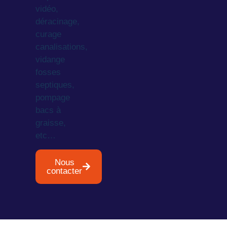
vidéo,
déracinage,
curage
canalisations,
vidange
fosses
septiques,
pompage
bacs à
graisse,
etc…
Nous
contacter