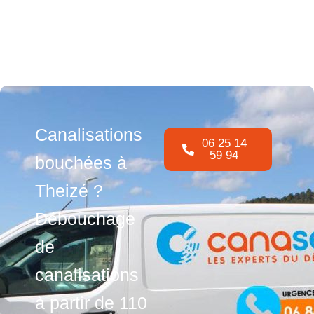
Canalisations
06 25 14
59 94
bouchées à
Theizé ?
Débouchage
de
canalisations
à partir de 110