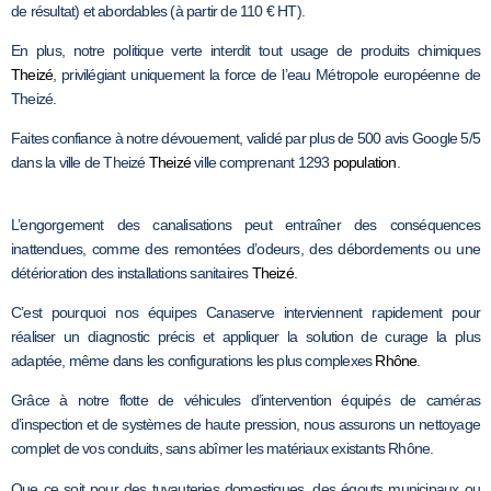
de résultat) et abordables (à partir de 110 € HT).
En plus, notre politique verte interdit tout usage de produits chimiques
Theizé
, privilégiant uniquement la force de l’eau Métropole européenne de
Theizé.
Faites confiance à notre dévouement, validé par plus de 500 avis Google 5/5
dans la ville de Theizé
Theizé
ville comprenant 1293
population
.
L’engorgement des canalisations peut entraîner des conséquences
inattendues, comme des remontées d’odeurs, des débordements ou une
détérioration des installations sanitaires
Theizé
.
C’est pourquoi nos équipes Canaserve interviennent rapidement pour
réaliser un diagnostic précis et appliquer la solution de curage la plus
adaptée, même dans les configurations les plus complexes
Rhône
.
Grâce à notre flotte de véhicules d’intervention équipés de caméras
d’inspection et de systèmes de haute pression, nous assurons un nettoyage
complet de vos conduits, sans abîmer les matériaux existants Rhône.
Que ce soit pour des tuyauteries domestiques, des égouts municipaux ou