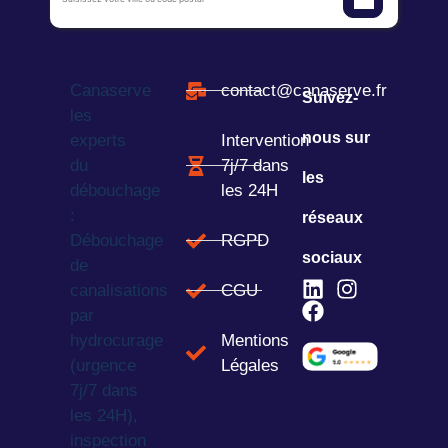
Canaserve
contact@canaserve.fr
Suivez-
les
nous sur
experts
Intervention
du
7j/7 dans
les
débouchage
les 24H
:
réseaux
Débouchage
RGPD
sociaux
de
canalisations
CGU
par
hydrocurage
Mentions
(urgence
Légales
7j/7 dans
les 24H),
inspection