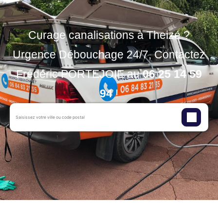
Curage canalisations à Theizé ?
Urgence Débouchage 24/7, Contactez
Frédéric PORTEJOIE au
06 25 14 59
94
!