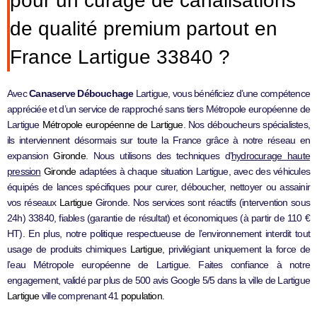
pour un curage de canalisations
de qualité premium partout en
France Lartigue 33840 ?
Avec
Canaserve Débouchage
Lartigue, vous bénéficiez d’une compétence
appréciée et d’un service de rapproché sans tiers Métropole européenne de
Lartigue
Métropole européenne de Lartigue
. Nos déboucheurs spécialistes,
ils interviennent désormais sur toute la France grâce à notre réseau en
expansion
Gironde
. Nous utilisons des techniques d’
hydrocurage haute
pression
Gironde
adaptées à chaque situation Lartigue, avec des véhicules
équipés de lances spécifiques pour curer, déboucher, nettoyer ou assainir
vos réseaux
Lartigue
Gironde. Nos services sont réactifs (intervention sous
24h) 33840, fiables (garantie de résultat) et économiques (à partir de 110 €
HT). En plus, notre politique respectueuse de l’environnement interdit tout
usage de produits chimiques
Lartigue
, privilégiant uniquement la force de
l’eau Métropole européenne de Lartigue. Faites confiance à notre
engagement, validé par plus de 500 avis Google 5/5 dans la ville de Lartigue
Lartigue
ville comprenant 41
population
.