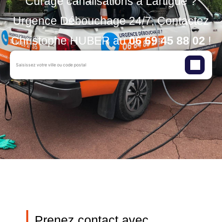
Curage canalisations à Lartigue ?
Urgence Débouchage 24/7, Contactez
Christophe HUBER au
06 69 45 88 02
!
Prenez contact avec