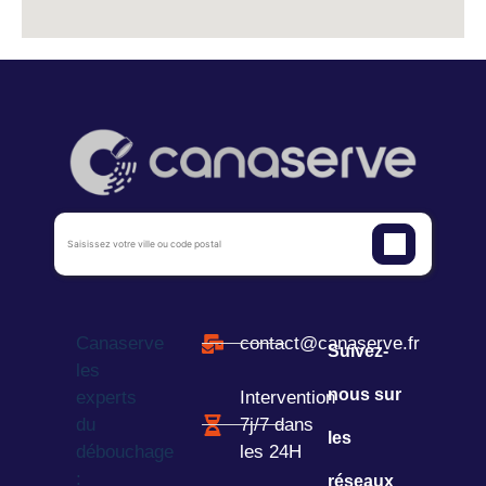
Canaserve
contact@canaserve.fr
Suivez-
les
nous sur
experts
Intervention
du
7j/7 dans
les
débouchage
les 24H
:
réseaux