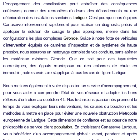
L’engorgement des canalisations peut entraîner des conséquences
coûteuses, comme des remontées d’odeurs, des débordements ou une
détérioration des installations sanitaires
Lartigue
. C’est pourquoi nos équipes
Canaserve interviennent rapidement pour réaliser un diagnostic précis et
appliquer la solution de curage la plus appropriée, même dans les
configurations les plus complexes
Gironde
. Grâce à notre flotte de véhicules
d’intervention équipés de caméras d’inspection et de systèmes de haute
pression, nous assurons un nettoyage complet de vos conduits, sans abîmer
les matériaux existants Gironde. Que ce soit pour des tuyauteries
domestiques, des égouts municipaux ou des colonnes de chute en
immeuble, notre savoir-faire s’applique à tous les cas de figure Lartigue.
Nous mettons également à votre disposition un service d’accompagnement,
pour vous aider à comprendre l’état de vos réseaux et adopter les bons
réflexes d’entretien au quotidien 41. Nos techniciens passionnés prennent le
temps de vous expliquer leurs interventions, les causes du bouchon et les
méthodes à mettre en place pour éviter une nouvelle obstruction Métropole
européenne de Lartigue. Cette dimension de confiance est au cœur de notre
philosophie de service client
population
. En choisissant Canaserve Lartigue,
vous bénéficiez d’un accompagnement global : avant, pendant et après