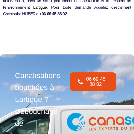
l’intervention, dans un souci permanent de satisfaction et de respect de
l’environnement
Lartigue
. Pour toute demande Appelez directement
Christophe HUBER au
06 69 45 88 02
.
Canalisations
06 69 45
88 02
bouchées à
Lartigue ?
Débouchage
de